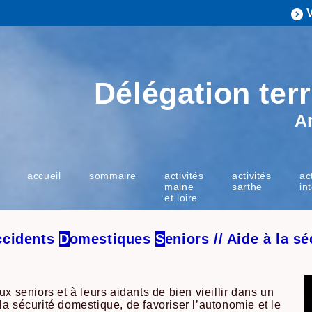
Délégation terr
A
accueil
sommaire
activités
activités
ac
maine
sarthe
in
et loire
ccidents
D
omestiques
S
eniors // Aide à la s
ux seniors et à leurs aidants de bien vieillir dans un
la sécurité domestique, de favoriser l’autonomie et le