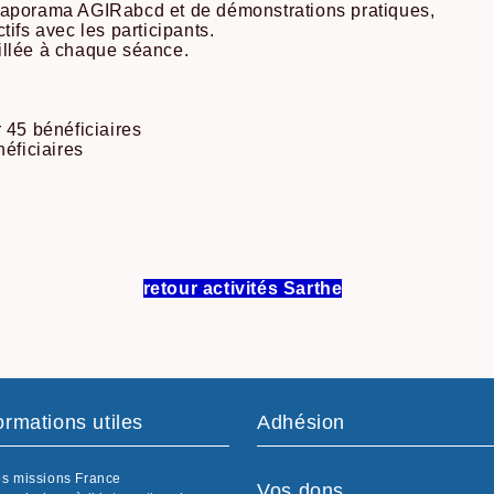
iaporama AGIRabcd et de démonstrations pratiques,
tifs avec les participants.
illée à chaque séance.
45 bénéficiaires
éficiaires
retour activités Sarthe
ormations utiles
Adhésion
s missions France
Vos dons