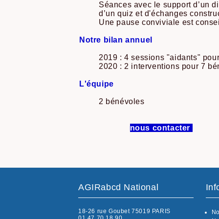
Séances avec le support d’un d
d’un quiz et d'échanges construc
Une pause conviviale est conse
Notre bilan annuel
2019 : 4 sessions "aidants" pour 
2020 : 2 interventions pour 7 bén
L'équipe
2 bénévoles
nous contacter
AGIRabcd National
Inf
18-26 rue Goubet 75019 PARIS
No
01 47 70 18 90