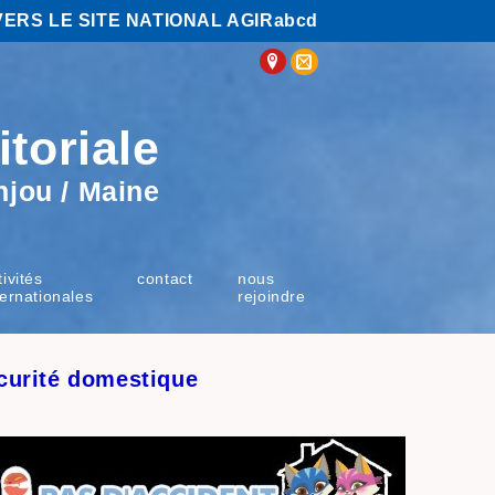
VERS LE SITE NATIONAL AGIRabcd
itoriale
njou / Maine
tivités
contact
nous
ternationales
rejoindre
écurité
d
omestique