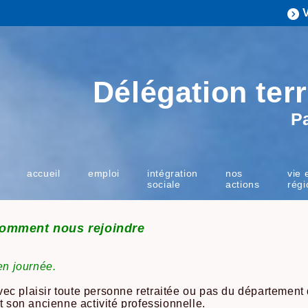
Délégation terr
P
accueil
emploi
intégration
nos
vie 
sociale
actions
régi
comment nous rejoindre
en journée.
c plaisir toute personne retraitée ou pas du département d
t son ancienne activité professionnelle.