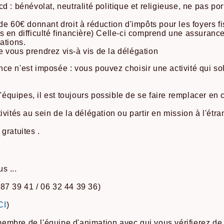
 : bénévolat, neutralité politique et religieuse, ne pas p
de 60€ donnant droit à réduction d'impôts pour les foyers 
s en difficulté financière) Celle-ci comprend une assuranc
ations.
 vous prendrez vis-à vis de la délégation
ce n'est imposée : vous pouvez choisir une activité qui so
d'équipes, il est toujours possible de se faire remplacer en
vités au sein de la délégation ou partir en mission à l'étra
gratuites .
s ...
87 39 41 / 06 32 44 39 36)
)
CI
)
mbre de l'équipe d'animation avec qui vous vérifierez de