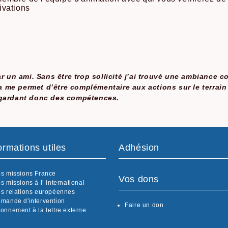
ivations
r un ami. Sans être trop sollicité j’ai trouvé une ambiance 
a me permet d’être complémentaire aux actions sur le terrain
 gardant donc des compétences.
ormations utiles
Adhésion
s missions France
Vos dons
s missions à l’ international
s relations européennes
mande d'intervention
Faire un don
onnement à la lettre externe