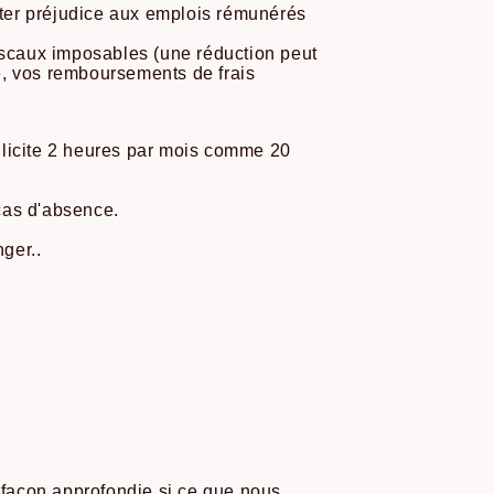
orter préjudice aux emplois rémunérés
fiscaux imposables (une réduction peut
e, vos remboursements de frais
llicite 2 heures par mois comme 20
 cas d'absence.
nger..
 façon approfondie si ce que nous