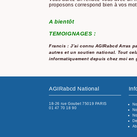
proposons correspond bien à vos mot
A bientôt
TEMOIGNAGES :
Francis : J’ai connu AGIRabcd Arras pa
autres et un soutien national. Tout cel
informatiquement depuis chez moi en
AGIRabcd National
Inf
18-26 rue Goubet 75019 PARIS
No
01 47 70 18 90
No
No
De
Ab