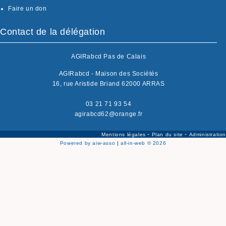
Faire un don
Contact de la délégation
AGIRabcd Pas de Calais
AGIRabcd - Maison des Sociétés
16, rue Aristide Briand 62000 ARRAS
03 21 71 93 54
agirabcd62@orange.fr
-
-
Mentions légales
Plan du site
Administration
Powered by aiw-asso
|
all-in-web © 2026