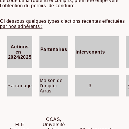
Le code de la route lu et compris, première étape vers
l'obtention du permis de conduire.
Ci dessous quelques types d'actions récentes effectuées
par nos adhérents :
Actions
Partenaires
en
Intervenants
2024/2025
Maison de
Parrainage
l'emploi
3
Arras
CCAS,
FLE
Université