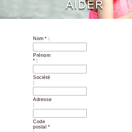
Nom * :
Prénom
* :
Société
:
Adresse
:
Code
postal *