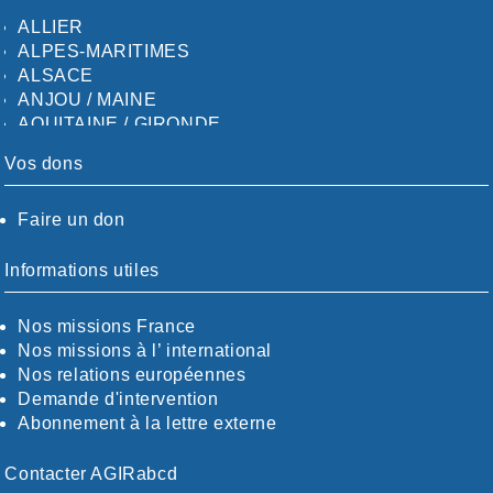
ALLIER
ALPES-MARITIMES
ALSACE
ANJOU / MAINE
AQUITAINE / GIRONDE
AQUITAINE / SUD
Vos dons
AUDE
AUVERGNE / SUD
Faire un don
CALVADOS-ORNE
BOUCHES-DU-RHÖNE / ALPES
CHARENTE-MARITIME
Informations utiles
CÖTE-D'OR
CÖTES-D'ARMOR
Nos missions France
DORDOGNE
Nos missions à l’ international
DRÖME / ARDÈCHE
Nos relations européennes
ESSONNE
Demande d'intervention
EURE-ET-LOIR
Abonnement à la lettre externe
EURE/SEINE-MARITIME
FINISTÈRE
Contacter AGIRabcd
GARD