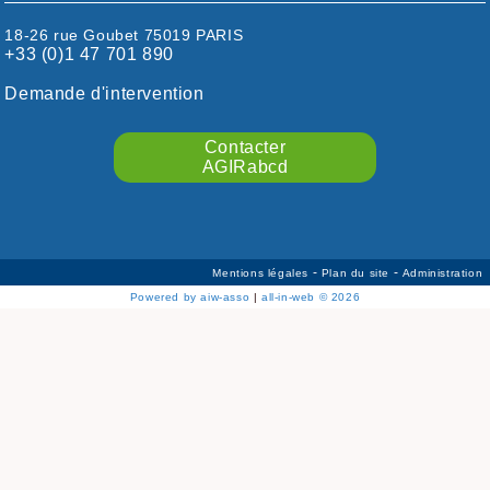
HAUTE-GARONNE
18-26 rue Goubet 75019 PARIS
HAUTES-PYRÉNÉES
+33 (0)1 47 701 890
HÉRAULT
ILLE ET VILAINE
Demande d'intervention
ISÈRE
LIMOUSIN
Contacter
LOIRE
AGIRabcd
LOIRE / OCÉAN
LOT
LOT-ET-GARONNE
MANCHE
-
-
Mentions légales
Plan du site
Administration
MARNE
Powered by aiw-asso
|
all-in-web © 2026
MEURTHE-ET-MOSELLE
MORBIHAN
MOSELLE
NIÈVRE/YONNE
NORD
NORSEINOISE
OISE
ORLÉANAIS